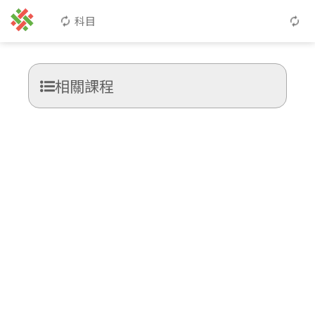
科目
相關課程