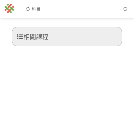
科目
相關課程