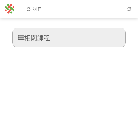
科目
相關課程