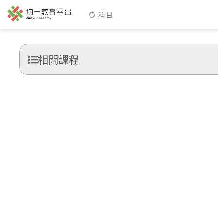
科目
相關課程