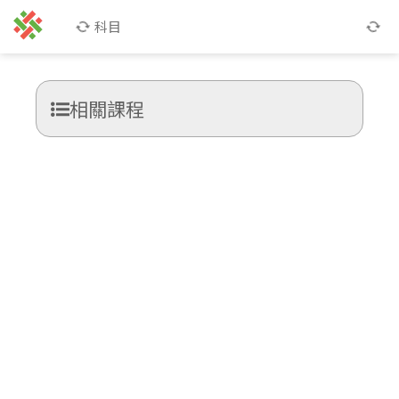
科目
相關課程