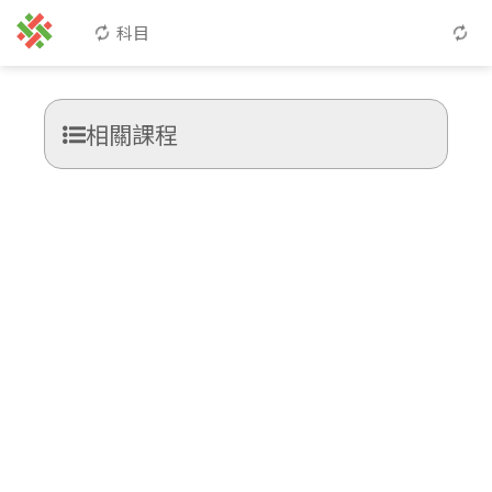
科目
相關課程