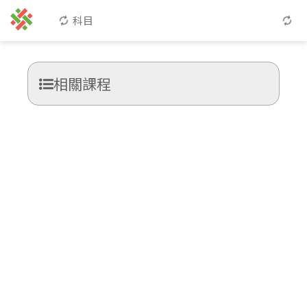
科目
相關課程