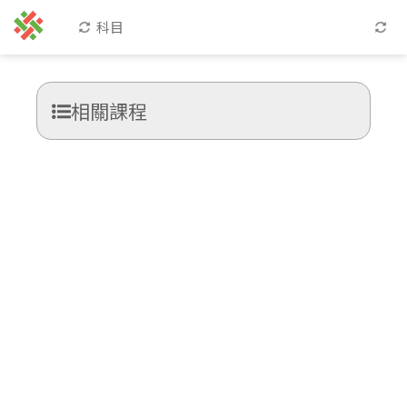
科目
相關課程