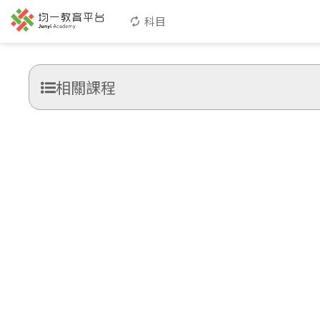
科目
相關課程