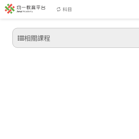
科目
相關課程