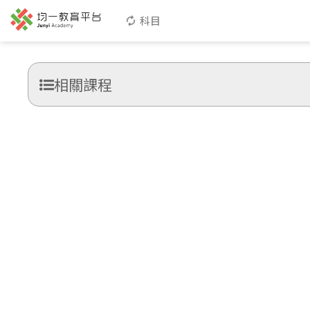
科目
相關課程