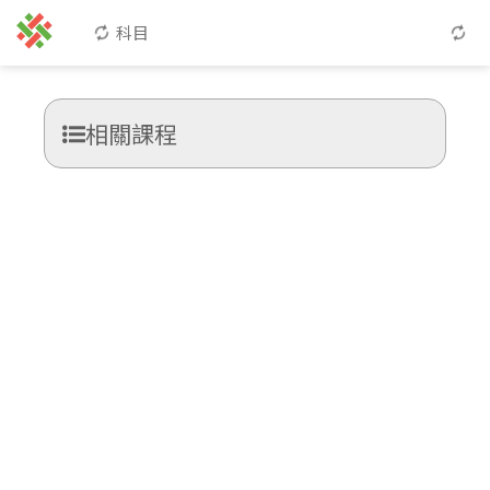
科目
相關課程