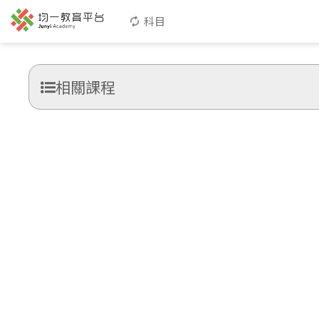
科目
相關課程