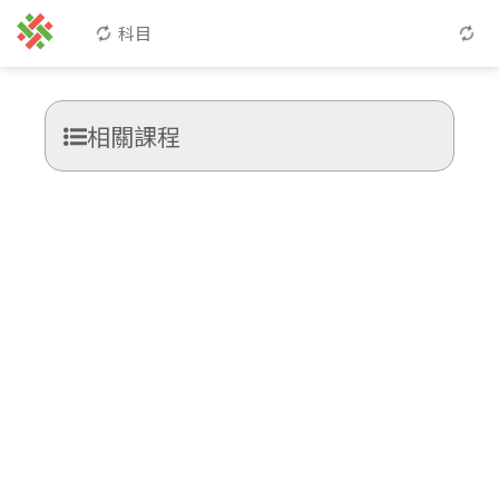
科目
相關課程