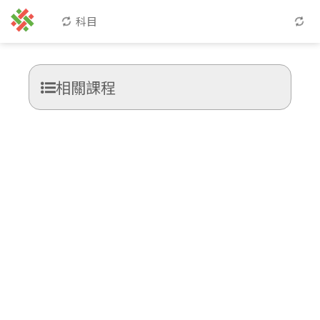
科目
相關課程