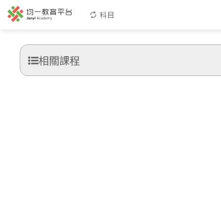
科目
相關課程