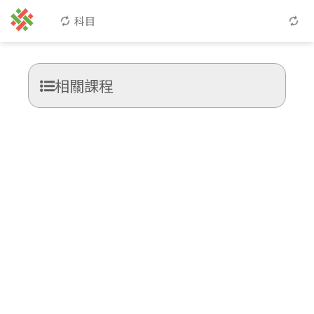
科目
相關課程