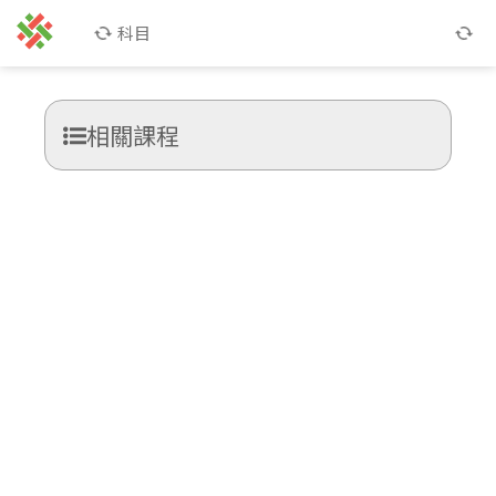
科目
相關課程