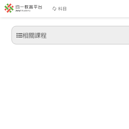
科目
相關課程