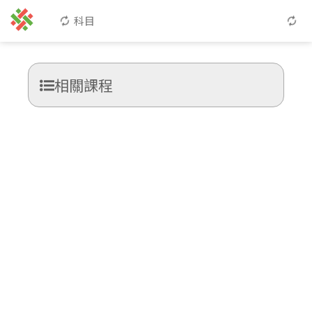
科目
相關課程