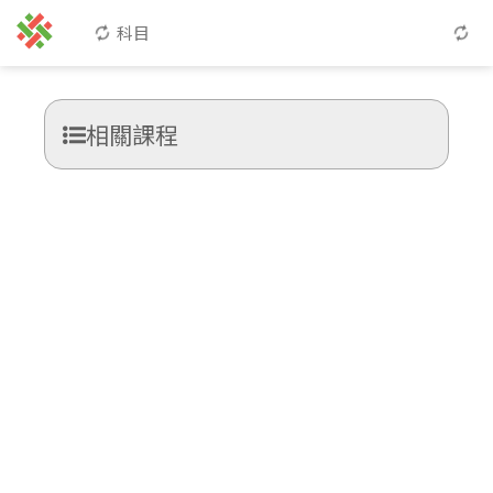
科目
相關課程