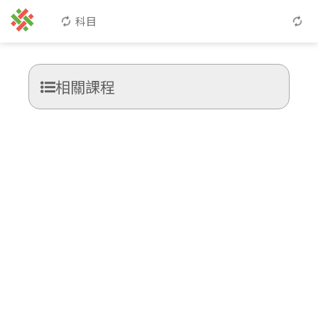
科目
相關課程