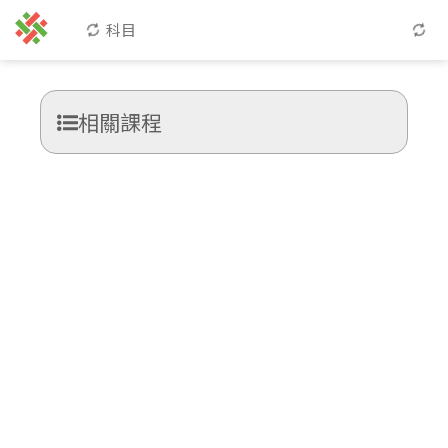
科目
相關課程