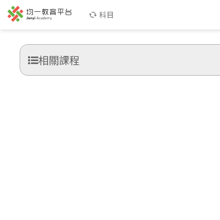
科目
相關課程