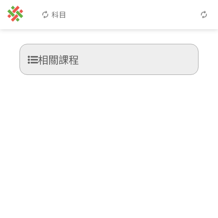
科目
相關課程