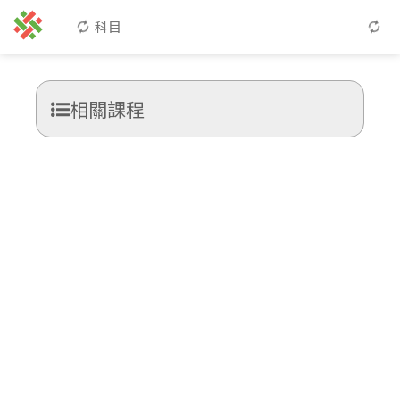
科目
相關課程