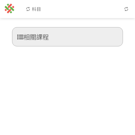
科目
相關課程