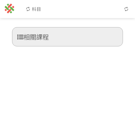
科目
相關課程