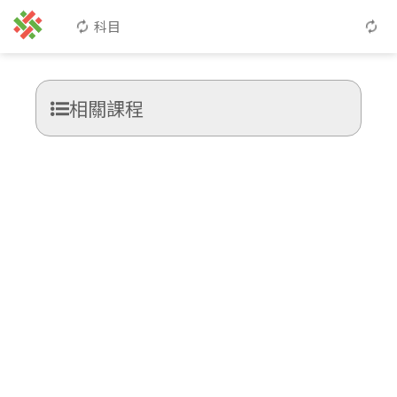
科目
相關課程