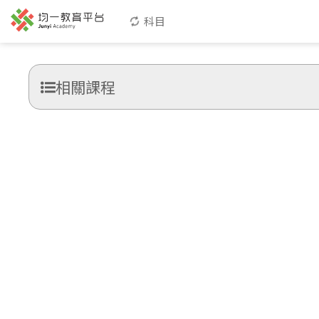
科目
相關課程