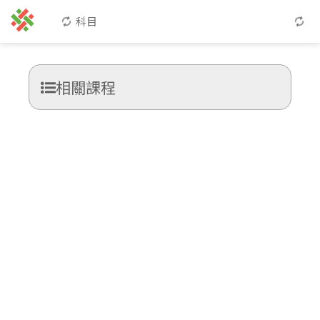
科目
相關課程