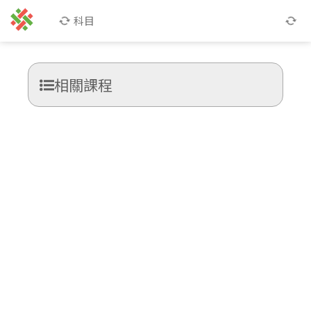
科目
相關課程