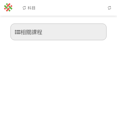
科目
相關課程