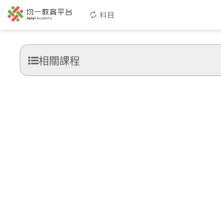
科目
相關課程