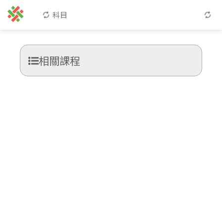
科目
相關課程