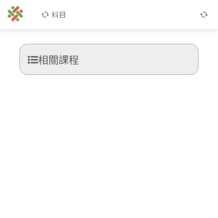
科目
相關課程