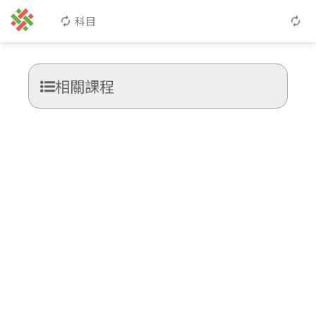
科目
相關課程