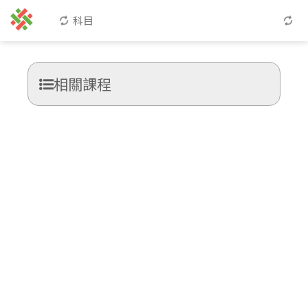
科目
相關課程