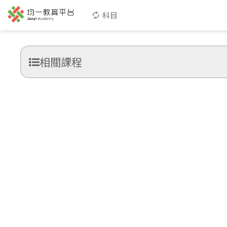
科目
相關課程