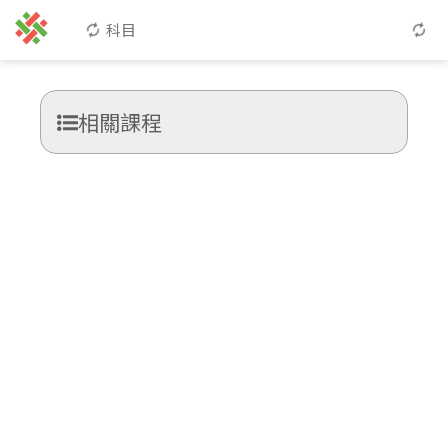
科目
相關課程