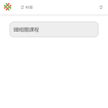
科目
相關課程