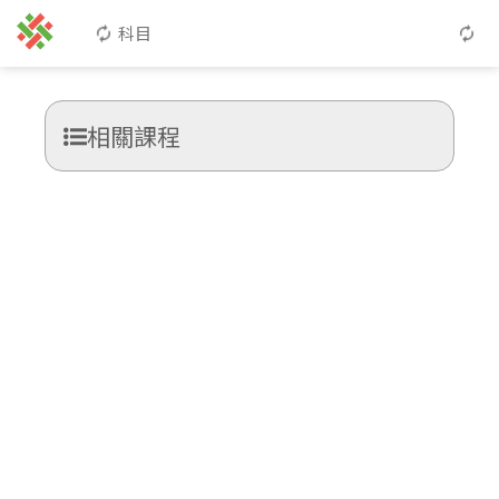
科目
相關課程