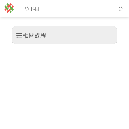
科目
相關課程