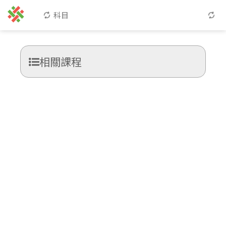
科目
相關課程