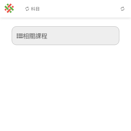
科目
相關課程