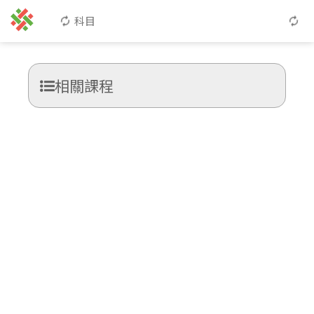
科目
相關課程