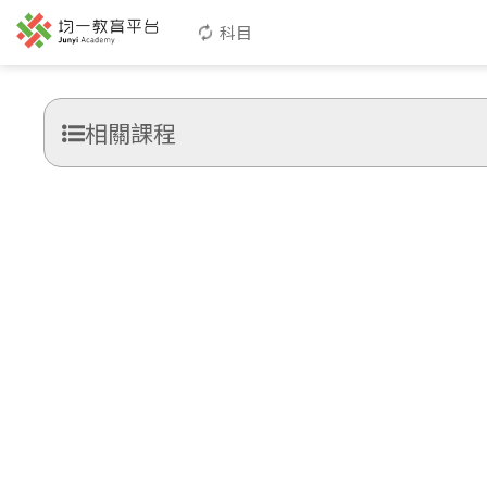
科目
相關課程