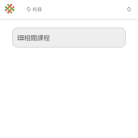
科目
相關課程