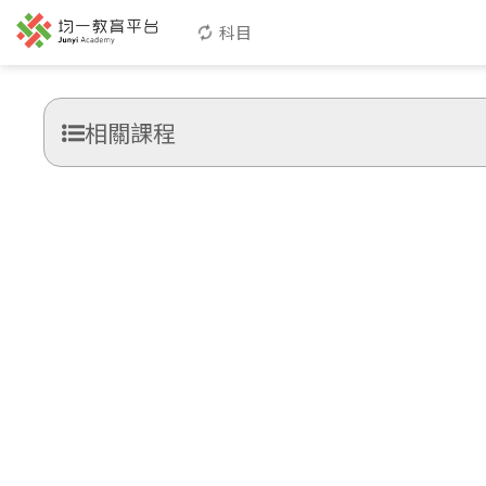
科目
相關課程