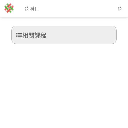
科目
相關課程